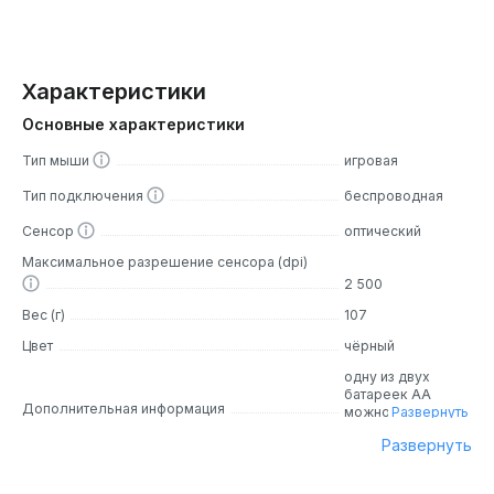
Характеристики
Основные характеристики
Тип мыши
игровая
Тип подключения
беспроводная
Сенсор
оптический
Максимальное разрешение сенсора (dpi)
2 500
Вес (г)
107
Цвет
чёрный
одну из двух
батареек AA
Дополнительная информация
можно убрать,
Развернуть
чтобы
Развернуть
скорректировать
вес и баланс
мыши, вес мыши с