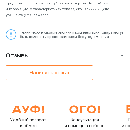
1 батарейкой AA -
Предложение не является публичной офертой. Подробную
130 г, вес мыши с
информацию о характеристиках товара, его наличии и цене
2 батарейками AA
уточняйте у менеджеров.
- 152 г
Технические характеристики и комплектация товара могут
быть изменены производителем без уведомления.
Отзывы
Написать отзыв
Удобный возврат
Консультация
и обмен
и помощь в выборе
и п