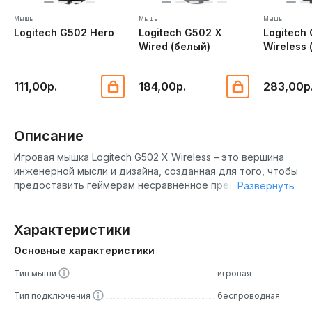
Мышь
Мышь
Мышь
Logitech G502 Hero
Logitech G502 X
Logitech
Wired (белый)
Wireless
111,00р.
184,00р.
283,00р
Описание
Игровая мышка Logitech G502 X Wireless – это вершина
инженерной мысли и дизайна, созданная для того, чтобы
предоставить геймерам несравненное преимущество в
Развернуть
мире высоких технологий. Это устройство, которое
станет продолжением вашей руки, обеспечивая
мгновенный отклик и точность движений. Мышка
Характеристики
поддерживает беспроводную связь с низкой
Основные характеристики
задержкой, что позволяет вам быстро реагировать на
события в игре. Это особенно важно для игроков,
Тип мыши
игровая
которые предпочитают игры с высокой скоростью.
Тип подключения
беспроводная
Logitech G502 X Wireless предлагает различные
настройки и опции, которые помогут вам настроить