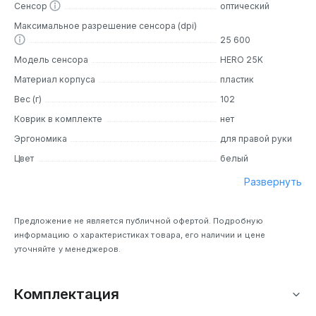
Сенсор
оптический
аппарат под свои игровые потребности. Это включает в
Максимальное разрешение сенсора (dpi)
себя настройку DPI, настройки кнопок и
25 600
программируемые панели, что позволяет вам создать
настройки, которые лучше всего подходят для вашего
Модель сенсора
HERO 25K
стиля игры.
Материал корпуса
пластик
Вес (г)
102
Дизайн
Коврик в комплекте
нет
Обновленный дизайн мышки сочетает в себе
Эргономика
для правой руки
эргономичность и стиль. Она идеально ложится в руку, а
её внешний вид украшен элементами, которые
Цвет
белый
подчеркивают её игровую направленность.
Развернуть
Прорезиненные боковые вставки обеспечивают
надёжное сцепление с рукой Мышка выполнена в
классическом черном цвете, который подойдет к
Предложение не является публичной офертой. Подробную
любому игровому столу.
информацию о характеристиках товара, его наличии и цене
уточняйте у менеджеров.
Основные особенности
Гибридные переключатели Lightforce:
первые в
Комплектация
истории, обеспечивают невероятную отзывчивость и
долговечность.