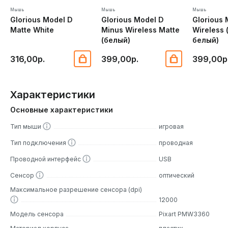
Мышь
Мышь
Мышь
Glorious Model D
Glorious Model D
Glorious 
Matte White
Minus Wireless Matte
Wireless
(белый)
белый)
316,00р.
399,00р.
399,00р
Характеристики
Основные характеристики
Тип мыши
игровая
Тип подключения
проводная
Проводной интерфейс
USB
Сенсор
оптический
Максимальное разрешение сенсора (dpi)
12000
Модель сенсора
Pixart PMW3360