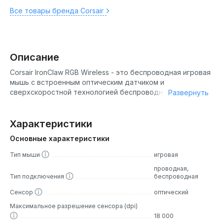
Все товары бренда Corsair
Описание
Corsair IronClaw RGB Wireless - это беспроводная игровая
мышь с встроенным оптическим датчиком и
сверхскоростной технологией беспроводного
Развернуть
подключения.
Беспроводная технология SLIPSTREAM
Характеристики
WIRELESS
Основные характеристики
Увеличьте скорость с технологией SLIPSTREAM
Тип мыши
игровая
WIRELESS. Наслаждайтесь сверхбыстрым беспроводным
подключением игрового класса и возможностью играть
проводная,
без предварительной настройки.
Тип подключения
беспроводная
Три режима подключения
Сенсор
оптический
Максимальное разрешение сенсора (dpi)
Технология SLIPSTREAM CORSAIR WIRELESS
18 000
TECHNOLOGY: Сверхбыстрое подключение с