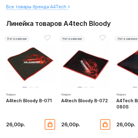
Все товары бренда A4Tech
Линейка товаров A4tech Bloody
Нет в наличии
Нет в наличии
Нет в наличии
Коврик
Коврик
Коврик
A4tech Bloody B-071
A4tech Bloody B-072
A4Tech B
080S
26,00р.
26,00р.
26,00р.