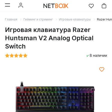
Главная
Гейминг и стриминг
Игровые клавиатуры
Razer Hun
Игровая клавиатура Razer
Huntsman V2 Analog Optical
Switch
В наличии