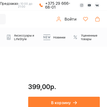
+375 29 666-
Предзаказ
с 10:00 до
21:00
68-01
Войти
Аксессуары и
Уцененные
Новинки
LifeStyle
товары
399,00р.
Компьютерные колонки
Коврики с подсветкой
Зарядные устройства
Виниловые
Partybox
Плееры
Аудиоинтерфейсы
Звуковые карты
Веб-камеры
Проекторы
Транспорт
Саундбары
В корзину
проигрыватели