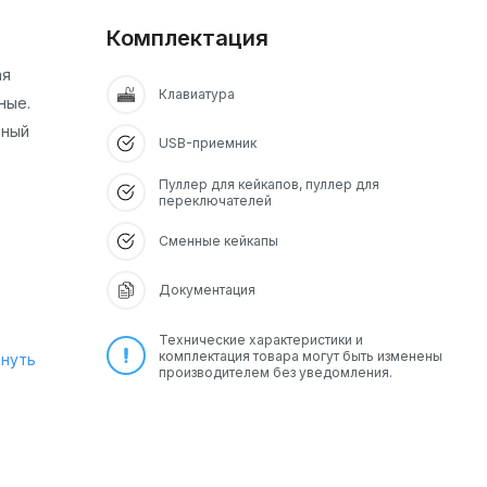
Комплектация
ая
Клавиатура
ные.
ьный
USB-приемник
Пуллер для кейкапов, пуллер для
переключателей
Сменные кейкапы
Документация
Технические характеристики и
комплектация товара могут быть изменены
рнуть
производителем без уведомления.