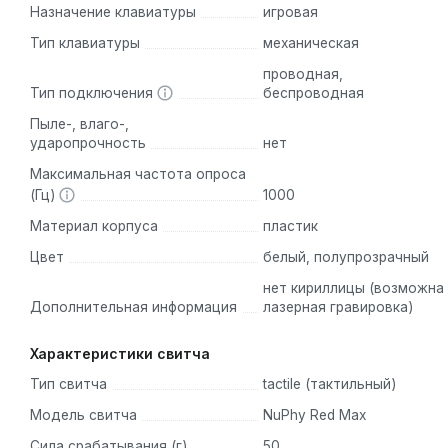
Назначение клавиатуры
игровая
Эргономика продумана до мелочей. Благодаря поддержке
Тип клавиатуры
механическая
пользователь может выбрать оптимальную высоту клавиа
проводная,
снижает нагрузку на запястья, позволяя обходиться без 
Тип подключения
беспроводная
использования для максимального комфорта. Двухступенч
Пыле-, влаго-,
градусов.
ударопрочность
нет
Максимальная частота опроса
Клавиатура поддерживает проводное подключение через U
(Гц)
1000
через адаптер и Bluetooth 5.0, позволяя подключаться д
Материал корпуса
пластик
комплектуется PBT-кейкапами профиля mSA, низкопрофиль
Цвет
белый, полупрозрачный
нет кириллицы (возможна
Основные особенности
Дополнительная информация
лазерная гравировка)
Техническое превосходство NuPhy Kick75 базируется на 
Характеристики свитча
стандартные MX-переключатели, так и низкопрофильные.
Тип свитча
tactile (тактильный)
Уникальная конструкция High & Low Profile:
Главная о
стандартных высокопрофильных (Max) MX-переключателей,
Модель свитча
NuPhy Red Max
клавиатуре. Поддерживаются любые 3- и 5-пиновые MX-п
Сила срабатывания (г)
50