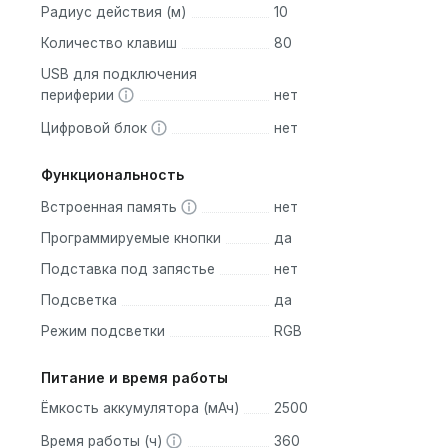
Радиус действия (м)
10
 как высокопрофильных, так и низкопрофильных переключател
Количество клавиш
80
туры под свои предпочтения и анатомию. Низкопрофильная в
USB для подключения
подставки, в то время как высокопрофильная может потребова
периферии
нет
атые выдвижные ножки обеспечивают два угла наклона — 6 и 
Цифровой блок
нет
Функциональность
SB-C (кабель 1.5 м входит в комплект), беспроводное 2.4 ГГ
Встроенная память
нет
о 5 устройств одновременно. Высокопрофильная версия
ная — PBT-кейкапами профиля nSA.
Программируемые кнопки
да
Подставка под запястье
нет
Подсветка
да
Режим подсветки
RGB
инновационной конструкции, позволяющей использовать как
Питание и время работы
собенность модели — возможность использования как
Ёмкость аккумулятора (мАч)
2500
 так и низкопрофильных (nano) переключателей в одной и то
ереключатели, что открывает безграничные возможности для
Время работы (ч)
360