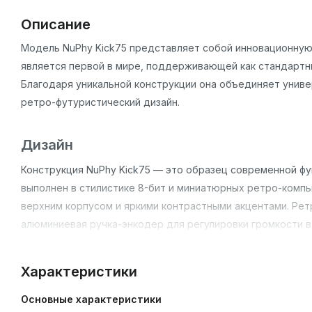
Описание
Модель NuPhy Kick75 представляет собой инновационную
является первой в мире, поддерживающей как стандартн
Благодаря уникальной конструкции она объединяет униве
ретро-футуристический дизайн.
Дизайн
Конструкция NuPhy Kick75 — это образец современной фу
выполнен в стилистике 8-бит и миниатюрных ретро-комп
верхним корпусом и яркими контрастными акцентами. Ре
алюминиевая ручка-энкодер для регулировки громкости в
Габариты корпуса в высокопрофильной версии составляют 3
Характеристики
версии — 333 × 143.3 × 28.9 мм, вес — 877 г. Доступны у
розовый и другие варианты.
Основные характеристики