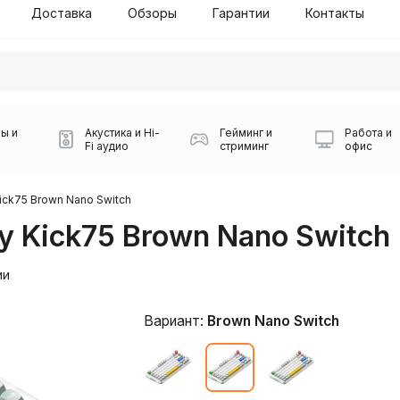
Доставка
Обзоры
Гарантии
Контакты
ы и
Акустика и Hi-
Гейминг и
Работа и
Fi аудио
стриминг
офис
ick75 Brown Nano Switch
y Kick75 Brown Nano Switch
ии
Вариант:
Brown Nano Switch
Силуэт 2-й этаж, 10
0
Игровые мыши Logitech
Портативные колонки
Наборы периферии
Игровые наушники
Микрофоны BOYA
Powerbank
Беспроводные колонки
USB Type-C адаптеры
Коврики для мыши
Ресиверы
Геймпады
Наборы
0