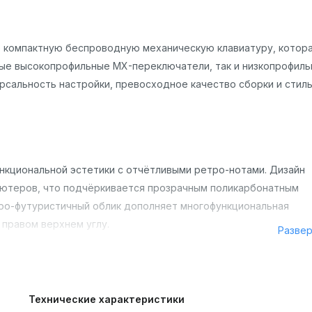
 компактную беспроводную механическую клавиатуру, котор
ые высокопрофильные MX-переключатели, так и низкопрофиль
рсальность настройки, превосходное качество сборки и стил
нкциональной эстетики с отчётливыми ретро-нотами. Дизайн
ьютеров, что подчёркивается прозрачным поликарбонатным
тро-футуристичный облик дополняет многофункциональная
 правом верхнем углу.
Разве
33 × 143.3 × 33.6 мм, вес — около 1009 г; в низкопрофильной
ниверсальные чёрный и белый цвета, а также привлекательные
Технические характеристики