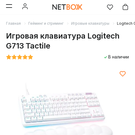
Главная
Гейминг и стриминг
Игровые клавиатуры
Logitech 
Игровая клавиатура Logitech
G713 Tactile
В наличии