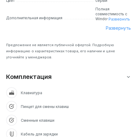
Цвет
серый
Полная
совместимость с
Дополнительная информация
Windows, macOS,
Развернуть
iOS и Android.
Развернуть
Одновременное
подсоединение
до 3 устройств по
Bluetooth.
Предложение не является публичной офертой. Подробную
информацию о характеристиках товара, его наличии и цене
уточняйте у менеджеров.
Комплектация
Клавиатура
Пинцет для смены клавиш
Сменные клавиши
Кабель для зарядки