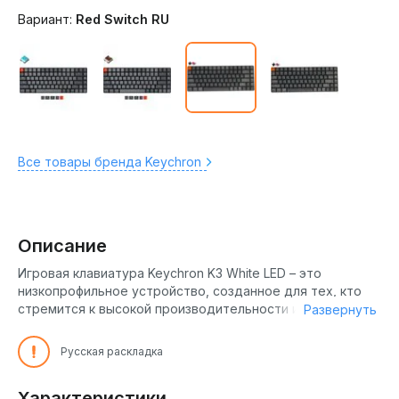
Вариант:
Red Switch RU
Все товары бренда Keychron
Описание
Игровая клавиатура Keychron K3 White LED – это
низкопрофильное устройство, созданное для тех, кто
стремится к высокой производительности и комфорту. С
Развернуть
её белой подсветкой и оптическими коричневыми
переключателями, она станет надежным спутником в
Русская раскладка
мире игр и работы. Keychron K3 White LED может
использоваться как проводной, так и беспроводной
Характеристики
аппарат. Это позволяет вам использовать его как в