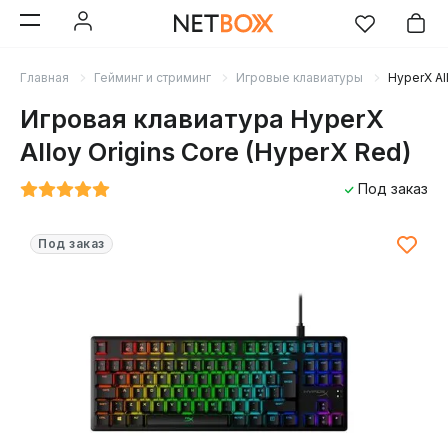
Главная
Гейминг и стриминг
Игровые клавиатуры
HyperX Al
Игровая клавиатура HyperX
Alloy Origins Core (HyperX Red)
Под заказ
Под заказ