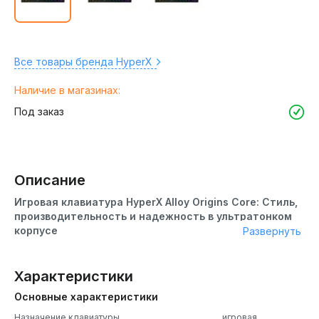
Все товары бренда HyperX
Наличие в магазинах:
Под заказ
Описание
Игровая клавиатура HyperX Alloy Origins Core: Стиль,
производительность и надежность в ультратонком
корпусе
Развернуть
HyperX Alloy Origins Core — это ультракомпактная и
прочная клавиатура без цифрового блока, специально
Характеристики
разработанная для геймеров. Ее механические
Основные характеристики
переключатели HyperX обеспечивают отличное
сочетание скорости отклика и точности. С открытыми
Назначение клавиатуры
игровая