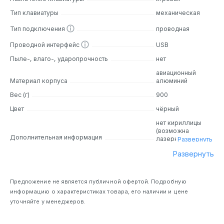
светодиодами, подсветка клавиш становится яркой и
Тип клавиатуры
механическая
насыщенной, подчеркивая ваш стиль.
Тип подключения
проводная
Дизайн
Проводной интерфейс
USB
Пыле-, влаго-, ударопрочность
нет
Клавиатура HyperX Alloy Origins Core отличается
лаконичным и элегантным дизайном, который идеально
авиационный
подходит для любого игрового или рабочего
Материал корпуса
алюминий
пространства. Ее компактный размер и отсутствие
Вес (г)
900
лишних элементов делают ее идеальным выбором для
Цвет
чёрный
тех, кто ценит минимализм и функциональность.
Металлическая панель основания обеспечивает
нет кириллицы
прочность и долговечность конструкции.
(возможна
Дополнительная информация
лазерная
Развернуть
гравировка)
Развернуть
Основные особенности
Механические переключатели HyperX:
Клавиатура
Предложение не является публичной офертой. Подробную
оснащена высококачественными механическими
информацию о характеристиках товара, его наличии и цене
переключателями HyperX, которые обеспечивают
уточняйте у менеджеров.
быстрый отклик, четкую обратную связь и
долговечность.
Подсветка RGB:
Встроенная подсветка RGB