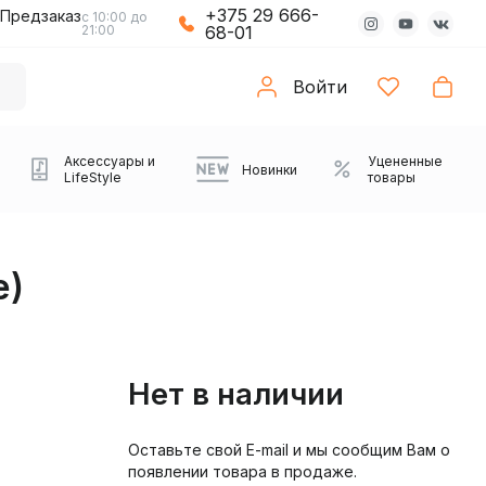
+375 29 666-
Предзаказ
с 10:00 до
21:00
68-01
Войти
Аксессуары и
Уцененные
Новинки
LifeStyle
товары
e)
Нет в наличии
Оставьте свой E-mail и мы сообщим Вам о
Компьютерные колонки
Коврики с подсветкой
Зарядные устройства
Виниловые
Partybox
Плееры
Аудиоинтерфейсы
Звуковые карты
Веб-камеры
Проекторы
Транспорт
Саундбары
появлении товара в продаже.
проигрыватели