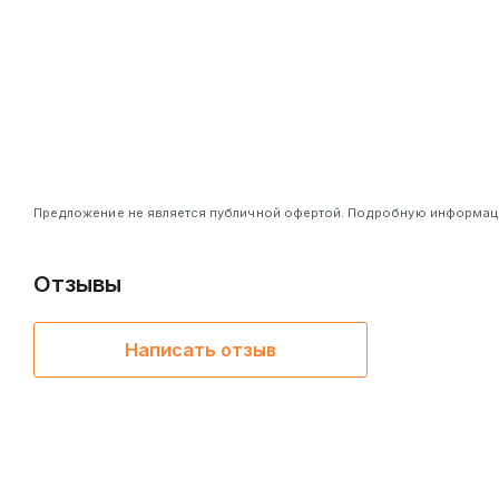
RGB-подсветка с гибкой настройкой:
Полноцветная и
динамических эффектов, легко настраиваемых через фир
Предложение не является публичной офертой. Подробную информацию
Отзывы
Написать отзыв