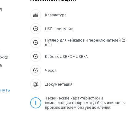
я
Клавиатура
USB-приемник
Пуллер для кейкапов и переключателей (2-
в-1)
м
Кабель USB-C - USB-A
ржки
а
Чехол
Документация
рнуть
Технические характеристики и
комплектация товара могут быть изменены
производителем без уведомления.
ый
е