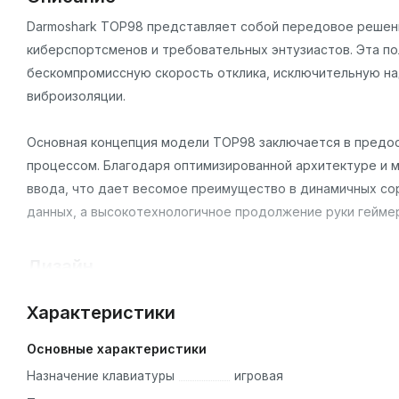
Darmoshark TOP98 представляет собой передовое решени
киберспортсменов и требовательных энтузиастов. Эта по
бескомпромиссную скорость отклика, исключительную н
виброизоляции.
Основная концепция модели TOP98 заключается в предос
процессом. Благодаря оптимизированной архитектуре и 
ввода, что дает весомое преимущество в динамичных со
данных, а высокотехнологичное продолжение руки гейме
Дизайн
Визуальное исполнение Darmoshark TOP98 сочетает в се
Характеристики
выполнена в популярном форм-факторе 98% (96 клавиш).
цифровой блок (NumPad) и стрелки, но при этом существ
Основные характеристики
пространство на рабочем столе для свободного перемещ
Назначение клавиатуры
игровая