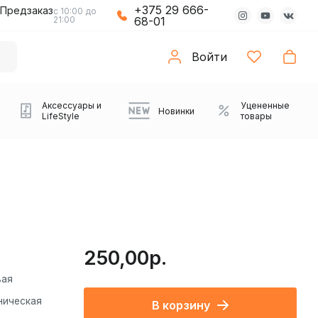
+375 29 666-
Предзаказ
с 10:00 до
21:00
68-01
Войти
Аксессуары и
Уцененные
Новинки
LifeStyle
товары
250,00р.
вая
Компьютерные колонки
Коврики с подсветкой
Зарядные устройства
Виниловые
Partybox
Плееры
Аудиоинтерфейсы
Звуковые карты
Веб-камеры
Проекторы
Транспорт
ническая
Саундбары
В корзину
проигрыватели