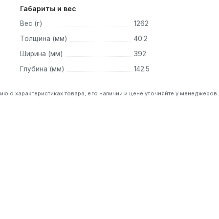
ллюминация поддерживает миллионы оттенков и множество
Габариты и вес
менное программное обеспечение.
Вес (г)
1262
Толщина (мм)
40.2
Ширина (мм)
392
Глубина (мм)
142.5
 о характеристиках товара, его наличии и цене уточняйте у менеджеров.