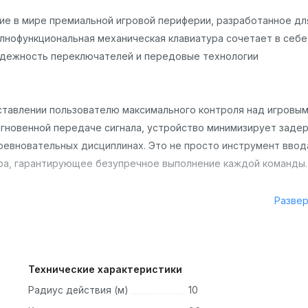
е в мире премиальной игровой периферии, разработанное дл
лнофункциональная механическая клавиатура сочетает в себе
адежность переключателей и передовые технологии
тавлении пользователю максимального контроля над игровы
мгновенной передаче сигнала, устройство минимизирует заде
ревновательных дисциплинах. Это не просто инструмент ввод
ра, гарантирующее безупречное выполнение каждой команды.
Разве
бе строгую геометрию и высокую функциональность. Модель
 Данное инженерное решение позволило сохранить полноценн
енно сократить общую длину корпуса. Это освобождает ценно
Технические характеристики
ения игровой мыши.
Радиус действия (м)
10