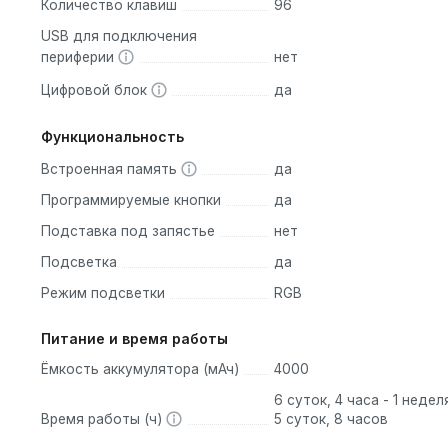
Количество клавиш
96
 приятного пластика, устойчивого к загрязнениям. Кейкапы
USB для подключения
з PBT-пластика. Это гарантирует, что символы не сотрутся д
периферии
нет
иш сохранит свою благородную матовую текстуру. Продуманн
Цифровой блок
да
талость кистей при длительных игровых или рабочих сессиях.
Функциональность
Встроенная память
да
едовых технологических решений, поднимающих пользователь
Программируемые кнопки
да
Подставка под запястье
нет
 платы обеспечивает равномерное ощущение от нажатия всех
Подсветка
да
Режим подсветки
RGB
во заполнено звукопоглощающей пеной (PORON) и силиконов
 нажатия клавиш тихим, глубоким и акустически чистым.
Питание и время работы
ключателей позволяет легко менять свитчи без использовани
Ёмкость аккумулятора (мАч)
4000
 кастомизации.
универсальную синхронизацию по высокоскоростному
6 суток, 4 часа - 1 недел
Время работы (ч)
5 суток, 8 часов
tooth и надежному кабелю USB Type-C.