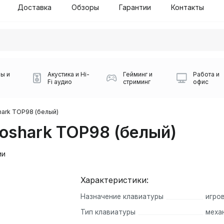
Доставка
Обзоры
Гарантии
Контакты
ы и
Акустика и Hi-
Гейминг и
Работа и
Fi аудио
стриминг
офис
ark TOP98 (белый)
oshark TOP98 (белый)
ии
Характеристики:
Силуэт 2-й этаж, 10
Назначение клавиатуры
игро
0
Игровые мыши Logitech
Портативные колонки
Наборы периферии
Игровые наушники
Микрофоны BOYA
Powerbank
Беспроводные колонки
USB Type-C адаптеры
Коврики для мыши
Ресиверы
Геймпады
Наборы
Тип клавиатуры
меха
0