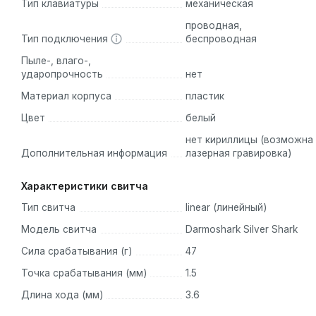
Тип клавиатуры
механическая
Корпус устройства выполнен из износостойкого, тактильно
проводная,
(колпачки клавиш) изготовлены методом двойного литья и
Тип подключения
беспроводная
после десятков миллионов нажатий, а поверхность клав
Пыле-, влаго-,
наклон корпуса и эргономичный профиль минимизируют ус
ударопрочность
нет
Материал корпуса
пластик
Основные особенности
Цвет
белый
Клавиатура Darmoshark TOP98 оснащена комплексом пер
нет кириллицы (возможна
Дополнительная информация
лазерная гравировка)
опыт на новый уровень:
Конструкция Top Mount:
Уникальный способ крепления
Характеристики свитча
клавиш и монолитность всей структуры, исключая люфты.
Тип свитча
linear (линейный)
Многослойная шумоизоляция:
Внутреннее пространст
прокладками. Это гасит паразитные резонансы, делая звук
Модель свитча
Darmoshark Silver Shark
Система Hot-Swap:
Поддержка "горячей замены" пере
Сила срабатывания (г)
47
паяльника, что открывает безграничные возможности для
Точка срабатывания (мм)
1.5
Три режима подключения:
Клавиатура поддерживает 
Длина хода (мм)
3.6
радиоканалу 2.4 ГГц, энергоэффективному протоколу Blue