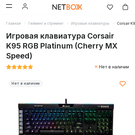
Главная
Гейминг и стриминг
Игровые клавиатуры
Corsair K
Игровая клавиатура Corsair
K95 RGB Platinum (Cherry MX
Speed)
Нет в наличии
Нет в наличии