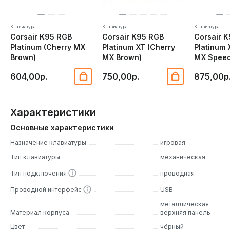
Клавиатура
Клавиатура
Клавиатура
Corsair K95 RGB
Corsair K95 RGB
Corsair 
Platinum (Cherry MX
Platinum XT (Cherry
Platinum 
Brown)
MX Brown)
MX Speed
604,00р.
750,00р.
875,00р
Характеристики
Основные характеристики
Назначение клавиатуры
игровая
Тип клавиатуры
механическая
Тип подключения
проводная
Проводной интерфейс
USB
металлическая
Материал корпуса
верхняя панель
Цвет
чёрный