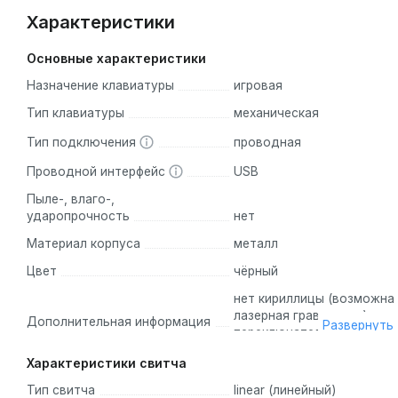
Характеристики
Основные характеристики
Назначение клавиатуры
игровая
Тип клавиатуры
механическая
Тип подключения
проводная
Проводной интерфейс
USB
Пыле-, влаго-,
ударопрочность
нет
Материал корпуса
металл
Цвет
чёрный
нет кириллицы (возможна
лазерная гравировка),
Дополнительная информация
Развернуть
переключатель
турнирного режима
Характеристики свитча
Тип свитча
linear (линейный)