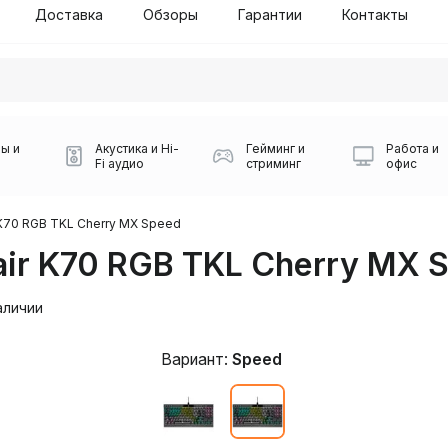
Доставка
Обзоры
Гарантии
Контакты
ы и
Акустика и Hi-
Гейминг и
Работа и
Fi аудио
стриминг
офис
 K70 RGB TKL Cherry MX Speed
air K70 RGB TKL Cherry MX 
аличии
Вариант:
Speed
Силуэт 2-й этаж, 10
0
Игровые мыши Logitech
Портативные колонки
Наборы периферии
Игровые наушники
Микрофоны BOYA
Powerbank
Беспроводные колонки
USB Type-C адаптеры
Коврики для мыши
Ресиверы
Геймпады
Наборы
0