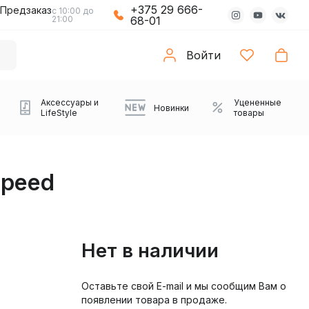
+375 29 666-
Предзаказ
с 10:00 до
21:00
68-01
Войти
Аксессуары и
Уцененные
Новинки
LifeStyle
товары
Speed
Нет в наличии
Оставьте свой E-mail и мы сообщим Вам о
Компьютерные колонки
Коврики с подсветкой
Зарядные устройства
Виниловые
Partybox
Плееры
Аудиоинтерфейсы
Звуковые карты
Веб-камеры
Проекторы
Транспорт
Саундбары
появлении товара в продаже.
проигрыватели