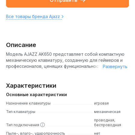
Отправить
Все товары бренда Ajazz
Описание
Модель AJAZZ AK650 представляет собой компактную
механическую клавиатуру, созданную для геймеров и
профессионалов, ценящих функциональность, стиль и
Развернуть
комфорт при длительной работе. Это устройство
сочетает в себе современный дизайн, передовые
технологии гашения вибраций и продуманную
Характеристики
эргономику, делая его отличным выбором как для
Основные характеристики
динамичных игровых баталий, так и для повседневной
офисной работы.
Назначение клавиатуры
игровая
Тип клавиатуры
механическая
Благодаря компактному 65% форм-фактору (66 клавиш)
проводная,
клавиатура занимает минимум места на рабочем столе,
Тип подключения
беспроводная
оставляя больше пространства для активных движений
мыши. Наличие 0.85-дюймового TFT-экрана и
Пыле-, влаго-, ударопрочность
нет