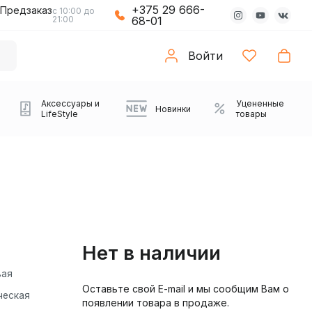
+375 29 666-
Предзаказ
с 10:00 до
21:00
68-01
Войти
Аксессуары и
Уцененные
Новинки
LifeStyle
товары
Нет в наличии
вая
Оставьте свой E-mail и мы сообщим Вам о
Компьютерные колонки
Коврики с подсветкой
Зарядные устройства
Виниловые
Partybox
Плееры
Аудиоинтерфейсы
Звуковые карты
Веб-камеры
Проекторы
Транспорт
ческая
Саундбары
появлении товара в продаже.
проигрыватели