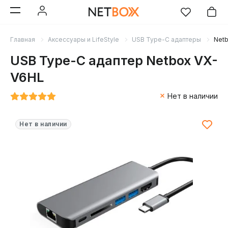
Главная
Аксессуары и LifeStyle
USB Type-C адаптеры
Net
USB Type-C адаптер Netbox VX-
V6HL
Нет в наличии
Нет в наличии