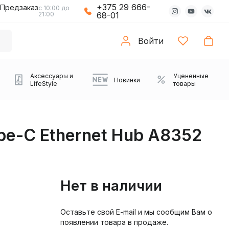
+375 29 666-
Предзаказ
с 10:00 до
21:00
68-01
Войти
Аксессуары и
Уцененные
Новинки
LifeStyle
товары
pe-C Ethernet Hub A8352
Нет в наличии
Оставьте свой E-mail и мы сообщим Вам о
Компьютерные колонки
Коврики с подсветкой
Зарядные устройства
Виниловые
Partybox
Плееры
Аудиоинтерфейсы
Звуковые карты
Веб-камеры
Проекторы
Транспорт
Саундбары
появлении товара в продаже.
проигрыватели