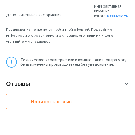
поболтать.
Интерактивная
игрушка,
Для этого нужно:
Дополнительная информация
изготовленная из
Развернуть
пластика.
Совместима с
Предложение не является публичной офертой. Подробную
Яндекс.Станция
Мини, а также с
информацию о характеристиках товара, его наличии и цене
другими
уточняйте у менеджеров.
устройствами,
которые
поддерживают
голосовой
Технические характеристики и комплектация товара могут
помощник Алиса.
быть изменены производителем без уведомления.
Анна ответит на
тысячи детских
«Почему?»,
Отзывы
расскажет сказку
(более 100
сказок), сыграет в
игру, поставит
Написать отзыв
музыку из
любимого
мультфильма, с
ней можно просто
поболтать.