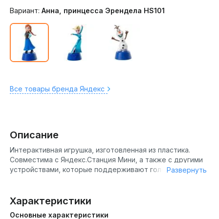
Вариант:
Анна, принцесса Эрендела HS101
Все товары бренда Яндекс
Описание
Интерактивная игрушка, изготовленная из пластика.
Совместима с Яндекс.Станция Мини, а также с другими
устройствами, которые поддерживают голосовой
Развернуть
помощник Алиса.
Анна ответит на тысячи детских «Почему?», расскажет
Характеристики
сказку (более 100 сказок), сыграет в игру, поставит
музыку из любимого мультфильма, с ней можно просто
Основные характеристики