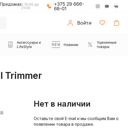
+375 29 666-
Предзаказ
с 10:00 до
21:00
68-01
Войти
Аксессуары и
Уцененные
Новинки
LifeStyle
товары
l Trimmer
Нет в наличии
SB
Оставьте свой E-mail и мы сообщим Вам о
Компьютерные колонки
Коврики с подсветкой
Зарядные устройства
Виниловые
Partybox
Плееры
Аудиоинтерфейсы
Звуковые карты
Веб-камеры
Проекторы
Транспорт
Саундбары
появлении товара в продаже.
проигрыватели