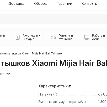
Доставка
Обзоры
Гарантии
Контакты
ы и
Акустика и Hi-
Гейминг и
Работа и
Fi аудио
стриминг
офис
ния катышков Xiaomi Mijia Hair Ball Trimmer
ышков Xiaomi Mijia Hair Bal
аличии
Характеристики:
Силуэт 2-й этаж, 10
0
Питание
от U
Игровые мыши Logitech
Портативные колонки
Наборы периферии
Игровые наушники
Микрофоны BOYA
Powerbank
Беспроводные колонки
USB Type-C адаптеры
Коврики для мыши
Ресиверы
Геймпады
Наборы
0
Ёмкость аккумулятора (мАч)
1 300