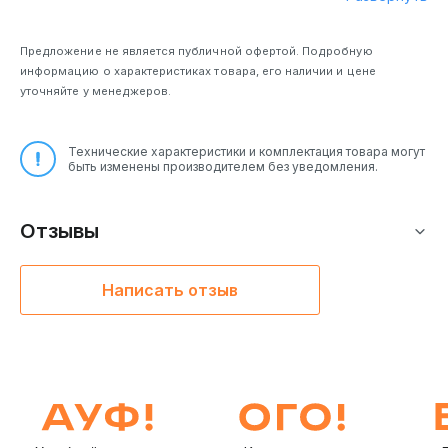
охлаждения обеспечивают стабильную
порта: до 1000
работоспособность.
Мбит/с Wi-Fi
шифрование:
Предложение не является публичной офертой. Подробную
WPA-PSK/WPA2-
информацию о характеристиках товара, его наличии и цене
PSK/WPA3-SAE
уточняйте у менеджеров.
Площадь
применения до
372 кв. м
Технические характеристики и комплектация товара могут
быть изменены производителем без уведомления.
Отзывы
При обнаружении отключившегося от Mesh-системы
устройства вся система автоматически выполняет
перепланировку для обеспечения стабильного
Написать отзыв
соединения.
Технология OFDMA позволяет маршрутизаторам Xiaomi
обрабатывать потоки данных от нескольких устройств
одновременно. Благодаря этому уменьшается нагрузка
на сеть и сокращается задержка.