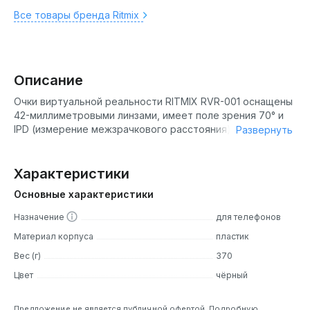
Все товары бренда Ritmix
Описание
Очки виртуальной реальности RITMIX RVR-001 оснащены
42-миллиметровыми линзами, имеет поле зрения 70° и
IPD (измерение межзрачкового расстояния) 58–72 мм.
Развернуть
Выполнены из качественного АБС-пластика и
поликарбонатов, отличаются лёгким весом и
небольшими габаритами.
Характеристики
Основные характеристики
Назначение
для телефонов
Материал корпуса
пластик
Вес (г)
370
Цвет
чёрный
Предложение не является публичной офертой. Подробную