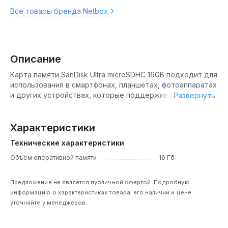
Все товары бренда Netbox
Описание
Карта памяти SanDisk Ultra microSDHC 16GB подходит для
использования в смартфонах, планшетах, фотоаппаратах
и других устройствах, которые поддерживают формат
Развернуть
microSDHC.
Имеет класс скорости UHS-I, который обеспечивает
Характеристики
высокую скорость передачи данных. Скорость чтения
карты достигает 48 МБ/с, а скорость записи - 10 МБ/с.
Технические характеристики
Объём оперативной памяти
16 Гб
Предложение не является публичной офертой. Подробную
информацию о характеристиках товара, его наличии и цене
уточняйте у менеджеров.