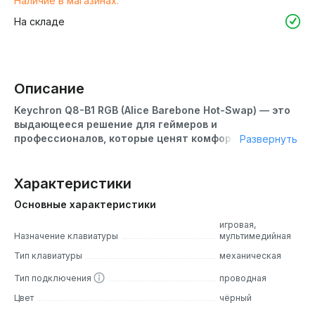
Наличие в магазинах:
На складе
Описание
Keychron Q8-B1 RGB (Alice Barebone Hot-Swap) — это
выдающееся решение для геймеров и
профессионалов, которые ценят комфорт,
Развернуть
функциональность и стиль.
Keychron Q8-B1 RGB (Alice Barebone Hot-Swap) обладает
Характеристики
элегантным дизайном и высокой функциональностью. Её
Основные характеристики
компактный форм-фактор позволяет удобно
разместиться на рабочем столе, а RGB-подсветка
игровая,
Назначение клавиатуры
мультимедийная
добавляет стильности и позволяет настроить
клавиатуру под свои предпочтения. Созданная с учетом
Тип клавиатуры
механическая
всех современных требований и технологий, она
Тип подключения
проводная
обеспечивает непревзойденное удобство, точность и
скорость во время игровых сессий.
Цвет
чёрный