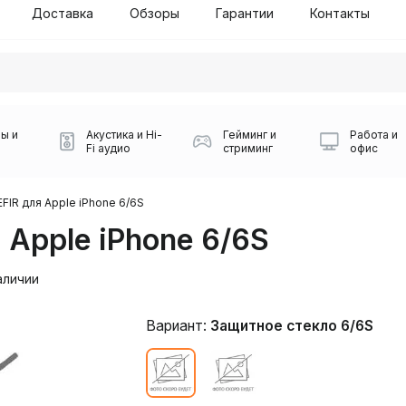
Доставка
Обзоры
Гарантии
Контакты
ы и
Акустика и Hi-
Гейминг и
Работа и
Fi аудио
стриминг
офис
FIR для Apple iPhone 6/6S
 Apple iPhone 6/6S
аличии
Вариант:
Защитное стекло 6/6S
Силуэт 2-й этаж, 10
0
Игровые мыши Logitech
Портативные колонки
Наборы периферии
Игровые наушники
Микрофоны BOYA
Powerbank
Беспроводные колонки
USB Type-C адаптеры
Коврики для мыши
Ресиверы
Геймпады
Наборы
0