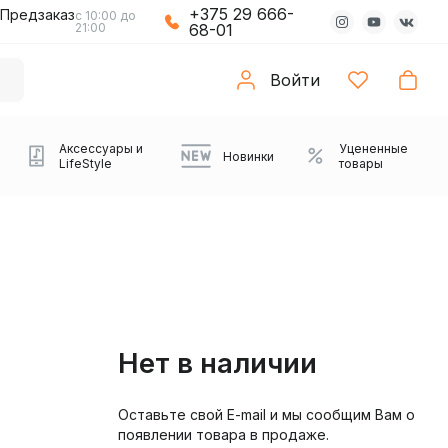
+375 29 666-
Предзаказ
с 10:00 до
21:00
68-01
Войти
Аксессуары и
Уцененные
Новинки
LifeStyle
товары
Нет в наличии
Оставьте свой E-mail и мы сообщим Вам о
Компьютерные колонки
Коврики с подсветкой
Зарядные устройства
Виниловые
Partybox
Плееры
Аудиоинтерфейсы
Звуковые карты
Веб-камеры
Проекторы
Транспорт
Саундбары
появлении товара в продаже.
проигрыватели