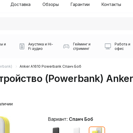
Доставка
Обзоры
Гарантии
Контакты
ы и
Акустика и Hi-
Гейминг и
Работа и
Fi аудио
стриминг
офис
rbank)
Anker A1610 Powerbank Спанч Боб
тройство (Powerbank) Anke
аличии
Силуэт 2-й этаж, 10
0
Вариант:
Спанч Боб
Игровые мыши Logitech
Портативные колонки
Наборы периферии
Игровые наушники
Микрофоны BOYA
Powerbank
Беспроводные колонки
USB Type-C адаптеры
Коврики для мыши
Ресиверы
Геймпады
Наборы
0