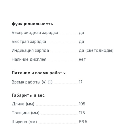
от перегрева; адаптер
питания 12 Вт в комплек
Функциональность
не входит
Беспроводная зарядка
да
Быстрая зарядка
да
Индикация заряда
да (светодиоды)
Наличие дисплея
нет
Питание и время работы
Время работы (ч)
17
Габариты и вес
Длина (мм)
105
Толщина (мм)
11.5
Ширина (мм)
66.5