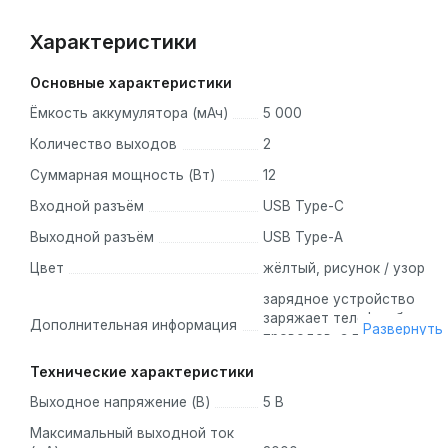
Характеристики
Основные характеристики
Ёмкость аккумулятора (мАч)
5 000
Количество выходов
2
Суммарная мощность (Вт)
12
Входной разъём
USB Type-C
Выходной разъём
USB Type-А
Цвет
жёлтый, рисунок / узор
зарядное устройство
заряжает телефон без
Дополнительная информация
Развернуть
проводов, а практичная
складная подставка
Технические характеристики
поддерживает телефон.
Функция беспроводной
Выходное напряжение (В)
5 В
зарядки доступна для
IPhone 12 и 13, технология
Максимальный выходной ток