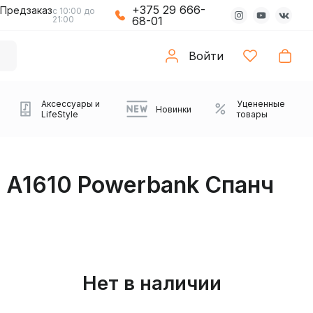
+375 29 666-
Предзаказ
с 10:00 до
21:00
68-01
Войти
Аксессуары и
Уцененные
Новинки
LifeStyle
товары
r A1610 Powerbank Спанч
Нет в наличии
Компьютерные колонки
Коврики с подсветкой
Зарядные устройства
Виниловые
Partybox
Плееры
Аудиоинтерфейсы
Звуковые карты
Веб-камеры
Проекторы
Транспорт
Саундбары
проигрыватели