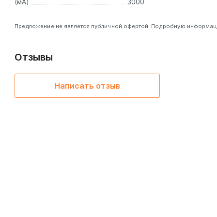
MultiProtect для защиты
(мА)
3000
Предложение не является публичной офертой. Подробную информацию
Отзывы
Написать отзыв