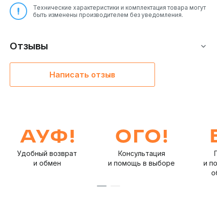
Технические характеристики и комплектация товара могут
Универсальность:
Подходит для большинства IEM с
быть изменены производителем без уведомления.
разъемами 0.78 мм (2-pin).
Материалы:
ivipQ часто использует высокочистую
медь (OFC) или посеребренную медь для минимизации
Отзывы
потерь сигнала.
Совместимость:
Идеален для использования с
портативными ЦАПами и DAP, оснащенными балансным
Написать отзыв
выходом 4.4 мм.
Удобный возврат
Консультация
и обмен
и помощь в выборе
и п
о