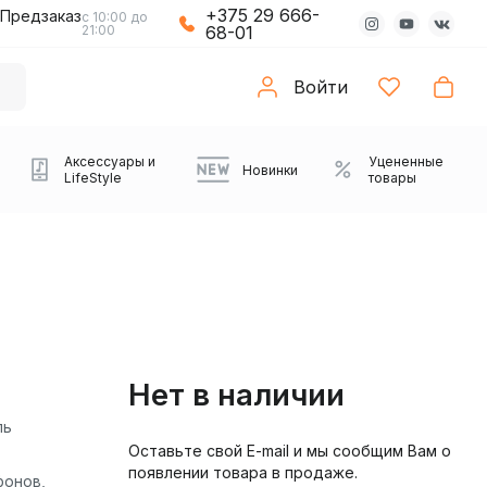
+375 29 666-
Предзаказ
с 10:00 до
21:00
68-01
Войти
Аксессуары и
Уцененные
Новинки
LifeStyle
товары
Нет в наличии
ль
Оставьте свой E-mail и мы сообщим Вам о
Компьютерные колонки
Коврики с подсветкой
Зарядные устройства
Виниловые
Partybox
Плееры
Аудиоинтерфейсы
Звуковые карты
Веб-камеры
Проекторы
Транспорт
Саундбары
появлении товара в продаже.
проигрыватели
фонов,