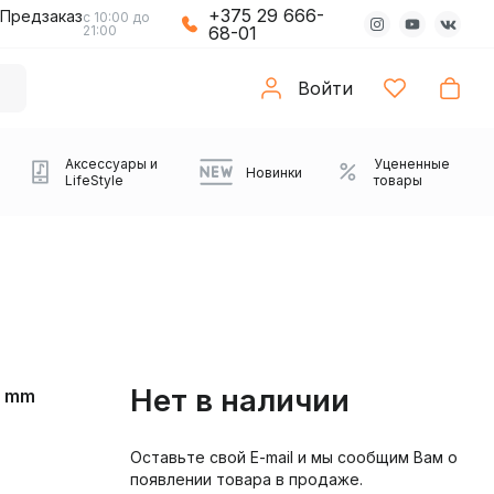
+375 29 666-
Предзаказ
с 10:00 до
21:00
68-01
Войти
Аксессуары и
Уцененные
Новинки
LifeStyle
товары
Нет в наличии
5 mm
Оставьте свой E-mail и мы сообщим Вам о
Компьютерные колонки
Коврики с подсветкой
Зарядные устройства
Виниловые
Partybox
Плееры
Аудиоинтерфейсы
Звуковые карты
Веб-камеры
Проекторы
Транспорт
Саундбары
появлении товара в продаже.
проигрыватели