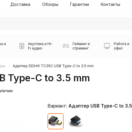
Доставка
Обзоры
Гарантии
Контакты
ы и
Акустика и Hi-
Гейминг и
Работа и
Fi аудио
стриминг
офис
еры
Адаптер DDHifi TC35C USB Type-C to 3.5 mm
B Type-C to 3.5 mm
аличии
Вариант:
Адаптер USB Type-C to 3.
Силуэт 2-й этаж, 10
0
Игровые мыши Logitech
Портативные колонки
Наборы периферии
Игровые наушники
Микрофоны BOYA
Powerbank
Беспроводные колонки
USB Type-C адаптеры
Коврики для мыши
Ресиверы
Геймпады
Наборы
0