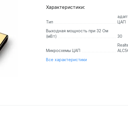
66-68-01
6-68-01
Характеристики:
колонки
атуры
раслеты
Умные колонки
Игровые коврики
Комплект мышь +
Портативные зарядные
Акусти
Игровы
Трансп
адап
Усилители/ЦАПы
Стойки
Тип
ЦАП
коврик
(Powerbank)
O by Red
тура
Яндекс Станции
Игровые коврики Razer
Игровые н
Детские в
Кабели
Bluetooth аудиоресиверы
Выходная мощность при 32 Ом
Наборы периферии
а
Умная колонка Xiaomi
Игровые коврики A4Tech
на 20000 мА/ч
Беспровод
Игровые н
Детские с
(мВт)
30
Портативные
Наборы
а JBL
Red Square
Умная колонка Amazon
Игровые коврики HyperX
на 30000 мА/ч
система
Игровые на
Портативн
Realt
Коврики
Стационарные
Микросхемы ЦАП
ALC5
а Sony
Дарк
Умная колонка Google
Игровые коврики Corsair
на 10000 мА/ч
Акустическ
Игровые на
30000 мА/
Виниловые
Ламповые усилители
Проекторы
а Bose
Игровые коврики с подсветкой
с беспроводной зарядкой
Акустичес
Игровые на
Электроса
Все характеристики
проигрыватели
а
Razer
Студийные мониторы
Игровые коврики SteelSeries
с быстрой зарядкой
Электроса
Звуковые карты
MIDI-клавиатуры
orsair
Портативные аккумуляторы
Для веч
Веб-ка
Электроса
(аудиоинтерфейсы)
Behringer
 Marshall
HyperX
nor
Xiaomi
(Partyb
KRK Systems
Logitech
Внешние
ogitech
omi
Чехлы д
PreSonus
Колонка JB
Веб-камер
Внутренние
armilo
awei
Yamaha
Anker
Веб-камер
teelseries
HD
Диктофоны и рации
Веб-камер