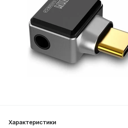
+375 (29) 6
+375 (29) 365-15-15
+375 (33) 66
+375 (33) 365-15-15
Работа и офис
Стационарные колонки
Игровые мыши
Компьютерные мыши
Мониторы
Беспроводные 
Игровые клави
Клавиатуры
Умные часы и б
Аксессуары и LifeStyle
Наушники
Звуковые карты и
Плееры
Микрофоны
аудиоинтерфейсы
Игровые мыши Logitech
Мышь беспроводная
Мониторы Xiaomi
Игровые клавиатуры I
Беспроводная клавиа
Новинки
Беспроводные
Hi-Res Audio
Студийные
Колонка Bose
Игровые мыши Razer
Мышь проводная
Игровые мониторы
Портативные колонки
Square
Проводная клавиатур
Фитнес-браслеты
Внутриканальные
Аудиоинтерфейсы Audient
Hi-End плееры
Микрофоны Razer
Уцененные товары
Колонка Marshall
Игровые мыши HyperX
Мышь лазерная
Мониторы IPS
Беспроводная колонк
Игровые клавиатуры 
Клавиатура Apple
Смарт-часы
Полноразмерные
Аудиоинтерфейсы Behringer
Плеер + наушники
Микрофоны Rode
Колонка Creative
Игровые мыши Corsair
Мышь оптическая
Мониторы Full HD
Беспроводная колонк
Игровые клавиатуры 
Клавиатуры A4tech
Смарт-часы Haylou
Игровые наушники
Аудиоинтерфейсы Focusrite
Портативные плееры
Микрофоны BOYA
Колонка Edifier
Игровые мыши A4Tech
Мышь Apple
4K мониторы
Беспроводная колонк
Проджект
Клавиатуры Logitech
Смарт-часы Xiaomi
С шумоподавлением
Аудиоинтерфейсы M-Audio
Плееры для спорта
Микрофоны Maono
Колонка JBL
Игровые мыши Roccat
Мышь Razer
2К мониторы
Беспроводная колонк
Игровые клавиатуры 
Клавиатуры Microsoft
Смарт-часы Huawei
Вставные
Аудиоинтерфейсы Steinberg
Колонка Xiaomi
Игровые мыши Cooler Master
Мышь Logitech
Мониторы LG
Harman/Kardan
Игровые клавиатуры C
Клавиатуры Xiaomi
Смарт-часы Honor
Для спорта
Звуковые карты Creative
True Wireless
Колонка Harman Kardon
Игровые мыши Glorious
Мышь Xiaomi
Мониторы 24 дюйма
Беспроводная колонка
Игровые клавиатуры 
Клавиатуры Razer
Фитнес-браслеты Ho
Накладные
Наушники Anker
Игровые мыши Zowie
Мышь A4Tech
Мониторы 27 дюймов
Игровые клавиатуры L
Фитнес-браслеты Xia
Аудиофильские
Наушники Haylou
Мышь Microsoft
Мониторы 22 дюйма
Игровые клавиатуры V
Фитнес-браслеты Hu
DJ наушники
Наушники OPPO
Мышь Honor
Игровые клавиатуры S
Блютуз-гарнитуры
Наушники Xiaomi
Наушники с ушками
Характеристики