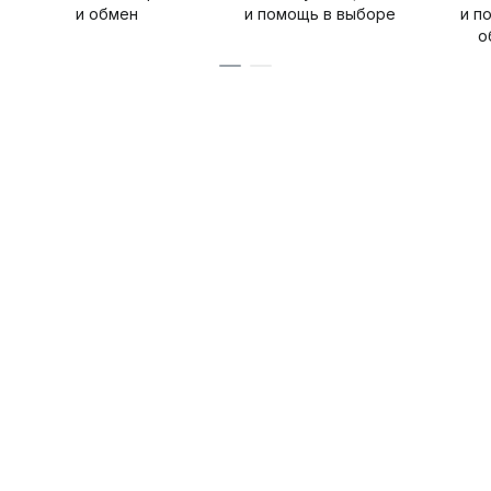
и обмен
и помощь в выборе
и п
о