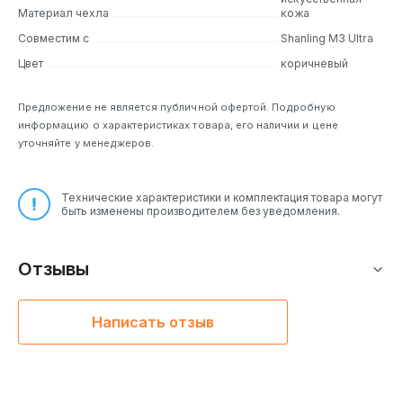
Материал чехла
кожа
Дизайн
Совместим с
Shanling M3 Ultra
Чехол M3 Ultra Case Brown – это сочетание стиля и
Цвет
коричневый
функциональности. Его элегантный дизайн дополняет
внешний вид плеера, а высококачественная
Предложение не является публичной офертой. Подробную
искусственная кожа приятна на ощупь. Все
информацию о характеристиках товара, его наличии и цене
необходимые порты и экран остаются доступными,
уточняйте у менеджеров.
несмотря на защиту.
Основные особенности
Технические характеристики и комплектация товара могут
быть изменены производителем без уведомления.
Эффективная защита:
Чехол надежно оберегает ваш
M3 Ultra от механических воздействий и перепадов
температуры.
Отзывы
Излишнее тепло:
Эффективная рассеивание излишнего
тепла, предотвращая перегрев плеера.
Идеальная посадка:
Чехол точно подходит для плеера
Написать отзыв
Shanling M3 Ultra, сохраняя его компактные размеры.
Аналоги