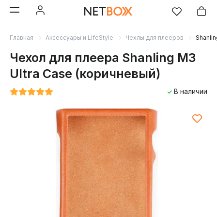
Главная
Аксессуары и LifeStyle
Чехлы для плееров
Shanli
Чехол для плеера Shanling M3
Ultra Case (коричневый)
В наличии