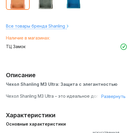
Все товары бренда Shanling
Наличие в магазинах:
ТЦ Замок
Описание
Чехол Shanling M3 Ultra: Защита с элегантностью
Чехол Shanling M3 Ultra – это идеальное дополнение к
Развернуть
вашему цифровому музыкальному плееру.
Изготовленный из высококачественной экокожи, он
обеспечивает надежную защиту от ударов, падений и
Характеристики
скольжения. Ваш M3 Ultra будет в безопасности, а его
Основные характеристики
внешний вид сохранится без нежелательных царапин.
искусственная